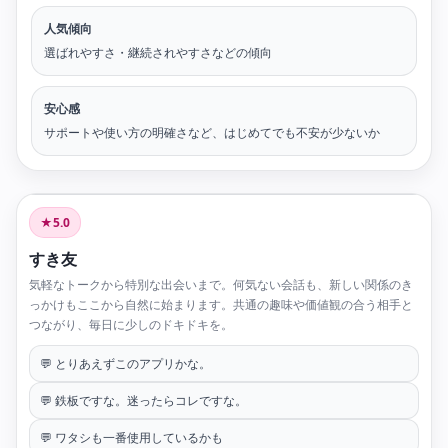
人気傾向
選ばれやすさ・継続されやすさなどの傾向
安心感
サポートや使い方の明確さなど、はじめてでも不安が少ないか
★5.0
すき友
気軽なトークから特別な出会いまで。何気ない会話も、新しい関係のき
っかけもここから自然に始まります。共通の趣味や価値観の合う相手と
つながり、毎日に少しのドキドキを。
💬 とりあえずこのアプリかな。
💬 鉄板ですな。迷ったらコレですな。
💬 ワタシも一番使用しているかも